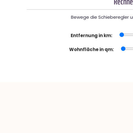
Rechner
Bewege die Schieberegler un
Entfernung in km:
Wohnfläche in qm: