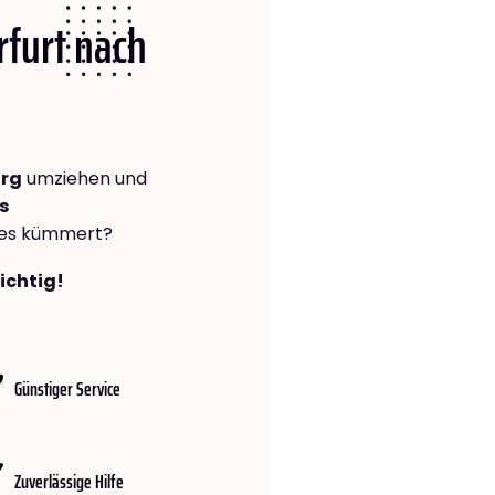
rfurt nach
urg
umziehen und
s
lles kümmert?
richtig!
Günstiger Service
Zuverlässige Hilfe