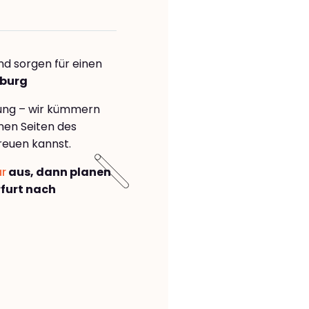
nd sorgen für einen
sburg
rung – wir kümmern
önen Seiten des
reuen kannst.
ar
aus, dann planen
furt nach