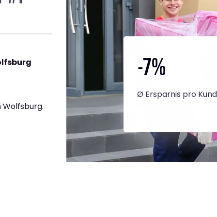
-7
%
olfsburg
Ø Ersparnis pro Kun
 Wolfsburg.