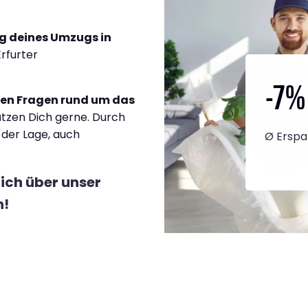
g deines Umzugs in
Erfurter
-7
%
llen Fragen rund um das
tzen Dich gerne. Durch
n der Lage, auch
Ø Erspa
lich über unser
h!