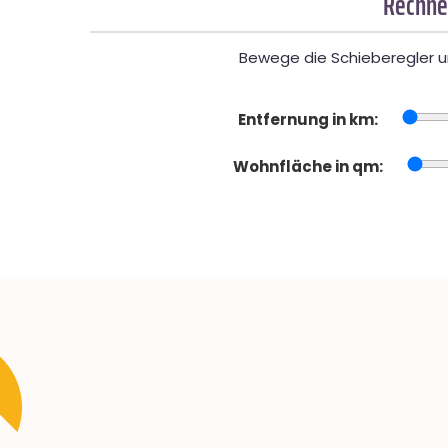
Rechner
Bewege die Schieberegler un
Entfernung in km:
Wohnfläche in qm: