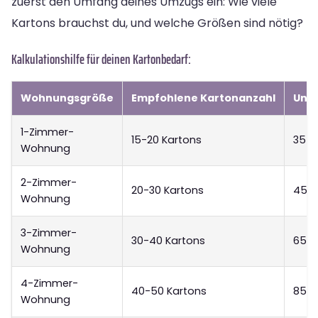
zuerst den Umfang deines Umzugs ein: Wie viele
Kartons brauchst du, und welche Größen sind nötig?
Kalkulationshilfe für deinen Kartonbedarf:
Wohnungsgröße
Empfohlene Kartonanzahl
Ung
1-Zimmer-
15-20 Kartons
35-
Wohnung
2-Zimmer-
20-30 Kartons
45-
Wohnung
3-Zimmer-
30-40 Kartons
65-
Wohnung
4-Zimmer-
40-50 Kartons
85-1
Wohnung