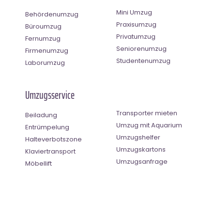
Mini Umzug
Behördenumzug
Praxisumzug
Büroumzug
Privatumzug
Fernumzug
Seniorenumzug
Firmenumzug
Studentenumzug
Laborumzug
Umzugsservice
Transporter mieten
Beiladung
Umzug mit Aquarium
Entrümpelung
Umzugshelfer
Halteverbotszone
Umzugskartons
Klaviertransport
Umzugsanfrage
Möbellift