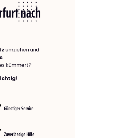
rfurt nach
tz
umziehen und
s
lles kümmert?
richtig!
Günstiger Service
Zuverlässige Hilfe