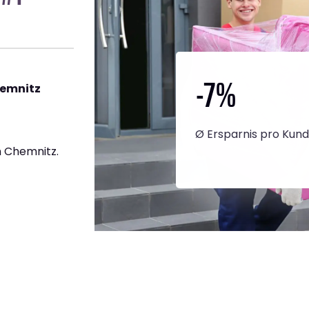
-7
%
hemnitz
Ø Ersparnis pro Kun
 Chemnitz.