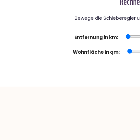
Rechner
Bewege die Schieberegler un
Entfernung in km:
Wohnfläche in qm: