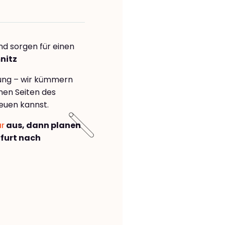
nd sorgen für einen
nitz
rung – wir kümmern
önen Seiten des
euen kannst.
ar
aus, dann planen
furt nach