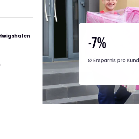
-7
%
udwigshafen
Ø Ersparnis pro Kun
h