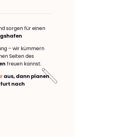
nd sorgen für einen
igshafen
rung – wir kümmern
önen Seiten des
en
freuen kannst.
ar
aus, dann planen
furt nach