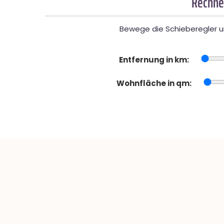
Rechner
Bewege die Schieberegler un
Entfernung in km:
Wohnfläche in qm: