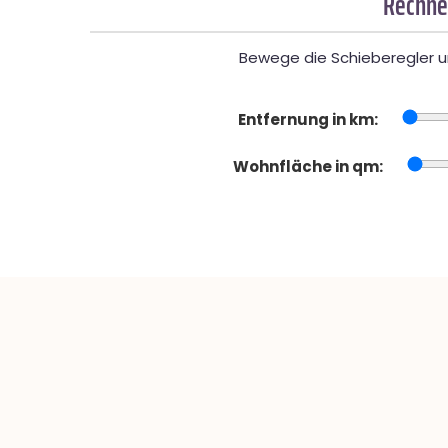
Rechner
Bewege die Schieberegler un
Entfernung in km:
Wohnfläche in qm: