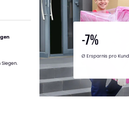
-7
%
egen
Ø Ersparnis pro Kun
 Siegen.