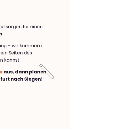
nd sorgen für einen
n
rung – wir kümmern
önen Seiten des
n kannst.
ar
aus, dann planen
furt nach Siegen!