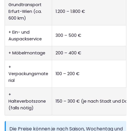
Grundtransport
Erfurt-Wien (ca.
1.200 – 1.800 €
600 km)
+ Ein- und
300 – 500 €
Auspackservice
+ Möbelmontage
200 – 400 €
+
Verpackungsmate
100 – 200 €
rial
+
Halteverbotszone
150 – 300 € (je nach Stadt und Dau
(falls nötig)
Die Preise können je nach Saison, Wochentag und