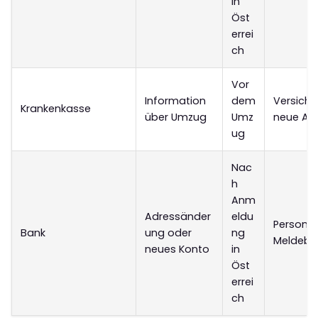
in
Öst
errei
ch
Vor
Information
dem
Versich
Krankenkasse
über Umzug
Umz
neue Ad
ug
Nac
h
Anm
Adressänder
eldu
Personal
Bank
ung oder
ng
Meldebe
neues Konto
in
Öst
errei
ch