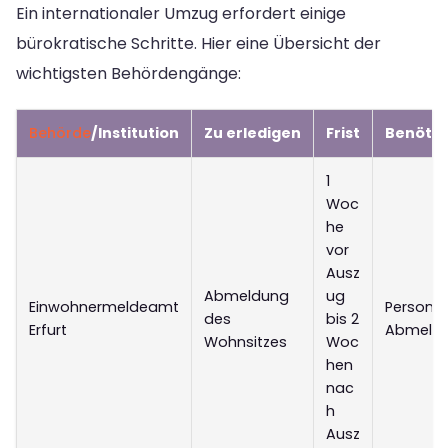
Ein internationaler Umzug erfordert einige
bürokratische Schritte. Hier eine Übersicht der
wichtigsten Behördengänge:
Behörde
/Institution
Zu erledigen
Frist
Benöti
1
Woc
he
vor
Ausz
Abmeldung
ug
Einwohnermeldeamt
Personal
des
bis 2
Erfurt
Abmelde
Wohnsitzes
Woc
hen
nac
h
Ausz