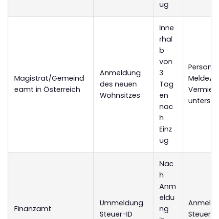
ug
Inne
rhal
b
von
Personal
Anmeldung
3
Magistrat/Gemeind
Meldeze
des neuen
Tag
eamt in Österreich
Vermiet
Wohnsitzes
en
untersch
nac
h
Einz
ug
Nac
h
Anm
eldu
Ummeldung
Anmelde
Finanzamt
ng
Steuer-ID
Steuer-I