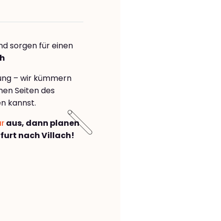
nd sorgen für einen
ch
rung – wir kümmern
önen Seiten des
n kannst.
ar
aus, dann planen
urt nach Villach!