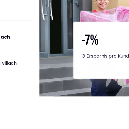
-7
%
llach
Ø Ersparnis pro Kun
Villach.