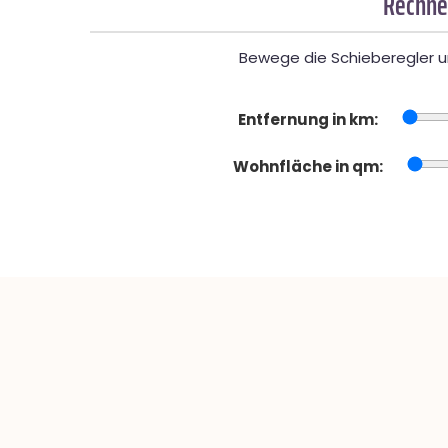
Rechner
Bewege die Schieberegler un
Entfernung in km:
Wohnfläche in qm: