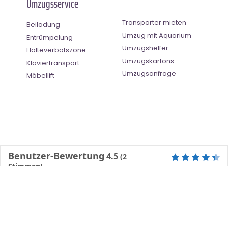
Umzugsservice
Transporter mieten
Beiladung
Umzug mit Aquarium
Entrümpelung
Umzugshelfer
Halteverbotszone
Umzugskartons
Klaviertransport
Umzugsanfrage
Möbellift
Benutzer-Bewertung
4.5
(
2
Stimmen)
©
Umzugsunternehmen Erfurt
- All Right Reserved