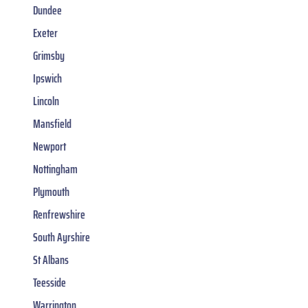
Dundee
Exeter
Grimsby
Ipswich
Lincoln
Mansfield
Newport
Nottingham
Plymouth
Renfrewshire
South Ayrshire
St Albans
Teesside
Warrington