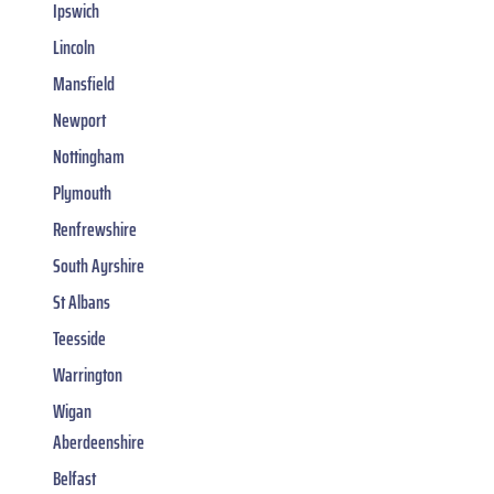
Ipswich
Lincoln
Mansfield
Newport
Nottingham
Plymouth
Renfrewshire
South Ayrshire
St Albans
Teesside
Warrington
Wigan
Aberdeenshire
Belfast