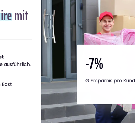
ire
mit
-7
%
st
e ausführlich.
Ø Ersparnis pro Kun
 East