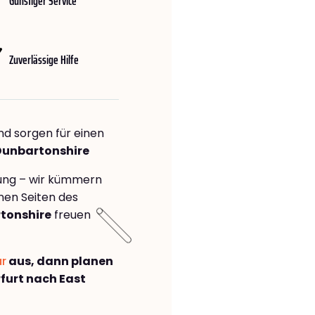
Günstiger Service
Zuverlässige Hilfe
nd sorgen für einen
 Dunbartonshire
rung – wir kümmern
önen Seiten des
tonshire
freuen
ar
aus, dann planen
furt nach East