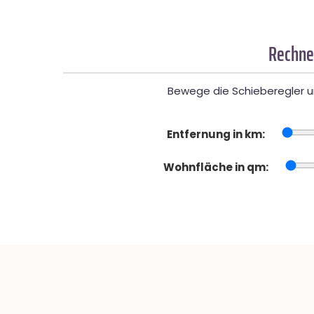
Rechner
Bewege die Schieberegler un
Entfernung in km:
Wohnfläche in qm: