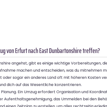
g von Erfurt nach East Dunbartonshire treffen?
ire angehst, gibt es einige wichtige Vorbereitungen, die 
saufnahme machen und entscheiden, was du mitnehmen mö
dt oder sogar ein anderes Land oft mit höheren Kosten ve
und dich auf das Wesentliche konzentrieren.
che Planung. Ein Umzug erfordert Organisation und Koordi
iner Aufenthaltsgenehmigung, das Ummelden bei den Beh
nd einen Zeitplan zu erstellen, um alles rechtzeitig erled