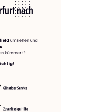
rfurt nach
field
umziehen und
s
lles kümmert?
richtig!
Günstiger Service
Zuverlässige Hilfe