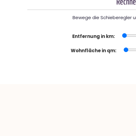
Rechner
Bewege die Schieberegler un
Entfernung in km:
Wohnfläche in qm: