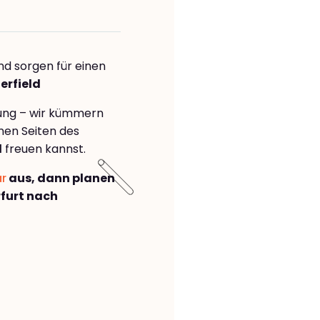
nd sorgen für einen
erfield
rung – wir kümmern
önen Seiten des
d
freuen kannst.
ar
aus, dann planen
furt nach