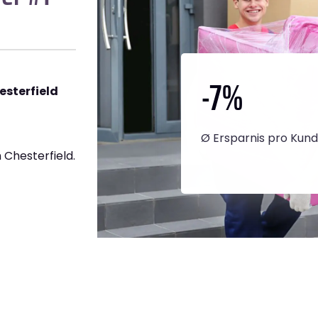
-7
%
esterfield
Ø Ersparnis pro Kun
Chesterfield.