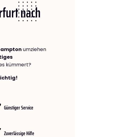
rfurt nach
rhampton
umziehen
tiges
lles kümmert?
richtig!
Günstiger Service
Zuverlässige Hilfe