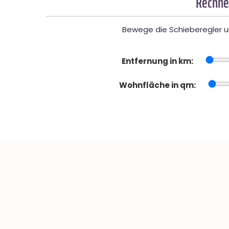
Rechner
Bewege die Schieberegler un
Entfernung in km:
Wohnfläche in qm: