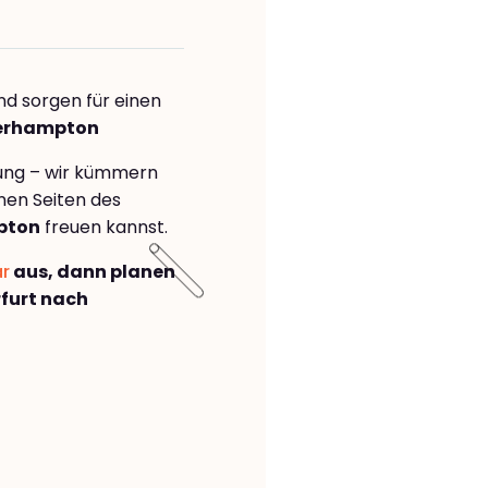
nd sorgen für einen
verhampton
rung – wir kümmern
önen Seiten des
pton
freuen kannst.
ar
aus, dann planen
furt nach