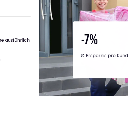
-7
%
ne ausführlich.
Ø Ersparnis pro Kun
h