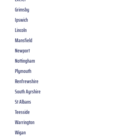
Grimsby
Ipswich
Lincoln
Mansfield
Newport
Nottingham
Plymouth
Renfrewshire
South Ayrshire
St Albans
Teesside
Warrington
Wigan