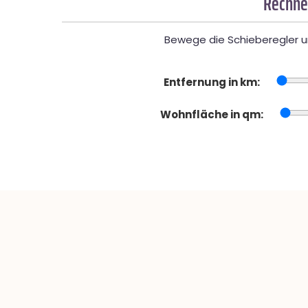
Rechner
Bewege die Schieberegler un
Entfernung in km:
Wohnfläche in qm: