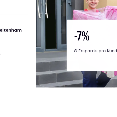
-7
%
heltenham
Ø Ersparnis pro Kun
h