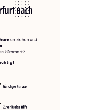
rfurt nach
enham
umziehen und
s
lles kümmert?
richtig!
Günstiger Service
Zuverlässige Hilfe