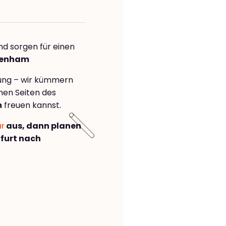
nd sorgen für einen
ltenham
rung – wir kümmern
önen Seiten des
m
freuen kannst.
ar
aus, dann planen
furt nach