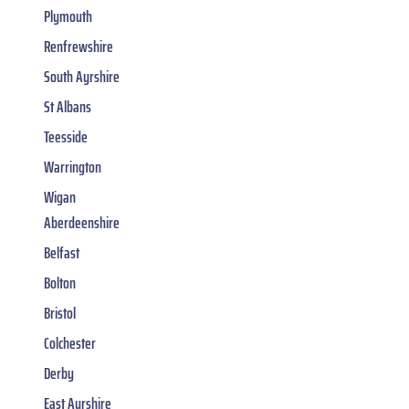
Plymouth
Renfrewshire
South Ayrshire
St Albans
Teesside
Warrington
Wigan
Aberdeenshire
Belfast
Bolton
Bristol
Colchester
Derby
East Ayrshire