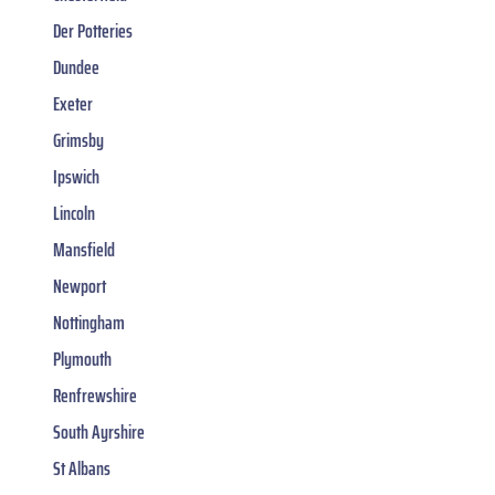
Der Potteries
Dundee
Exeter
Grimsby
Ipswich
Lincoln
Mansfield
Newport
Nottingham
Plymouth
Renfrewshire
South Ayrshire
St Albans