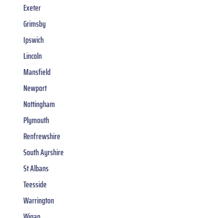
Exeter
Grimsby
Ipswich
Lincoln
Mansfield
Newport
Nottingham
Plymouth
Renfrewshire
South Ayrshire
St Albans
Teesside
Warrington
Wigan