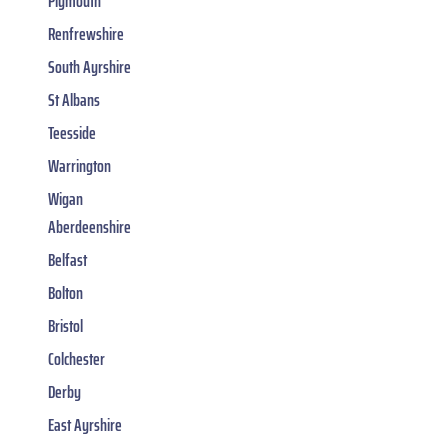
Plymouth
Renfrewshire
South Ayrshire
St Albans
Teesside
Warrington
Wigan
Aberdeenshire
Belfast
Bolton
Bristol
Colchester
Derby
East Ayrshire