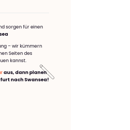
nd sorgen für einen
nsea
rung – wir kümmern
önen Seiten des
uen kannst.
ar
aus, dann planen
furt nach Swansea!