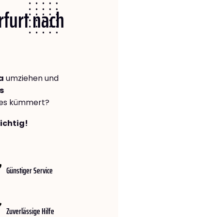
rfurt nach
a
umziehen und
s
lles kümmert?
richtig!
Günstiger Service
Zuverlässige Hilfe