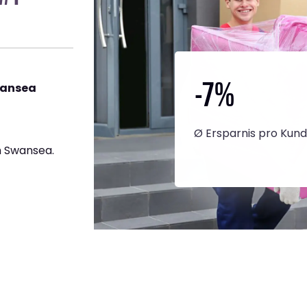
-7
%
wansea
Ø Ersparnis pro Kun
h Swansea.