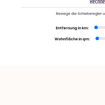
Rechner
Bewege die Schieberegler un
Entfernung in km:
Wohnfläche in qm: