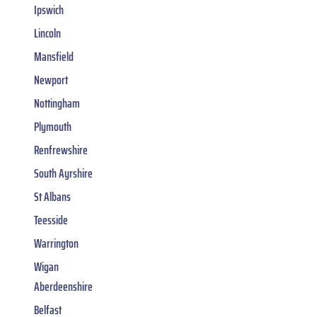
Ipswich
Lincoln
Mansfield
Newport
Nottingham
Plymouth
Renfrewshire
South Ayrshire
St Albans
Teesside
Warrington
Wigan
Aberdeenshire
Belfast