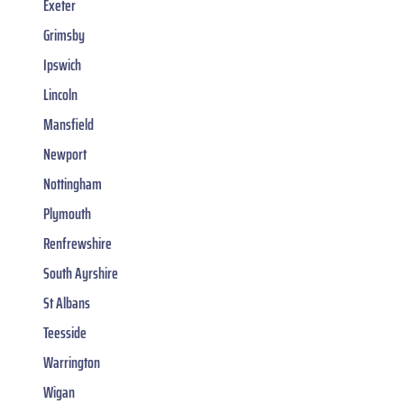
Exeter
Grimsby
Ipswich
Lincoln
Mansfield
Newport
Nottingham
Plymouth
Renfrewshire
South Ayrshire
St Albans
Teesside
Warrington
Wigan