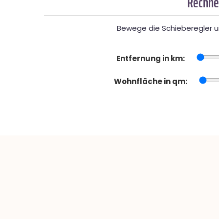
Rechner
Bewege die Schieberegler un
Entfernung in km:
Wohnfläche in qm: