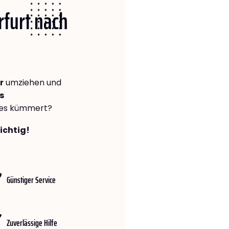
rfurt nach
r
umziehen und
s
lles kümmert?
richtig!
Günstiger Service
Zuverlässige Hilfe