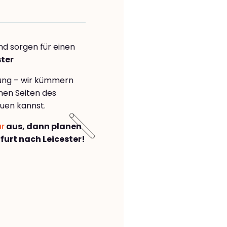
nd sorgen für einen
ster
rung – wir kümmern
önen Seiten des
uen kannst.
ar
aus, dann planen
urt nach Leicester!