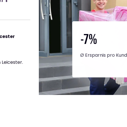
-7
%
cester
Ø Ersparnis pro Kun
Leicester.