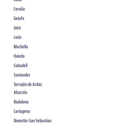
Coruña
Getafe
Jaén
León
Marbella
Oviedo
Sabadell
Santander
Torrejón de Ardoz
Alcorcón
Badalona
Cartagena
Donostia-San Sebastian