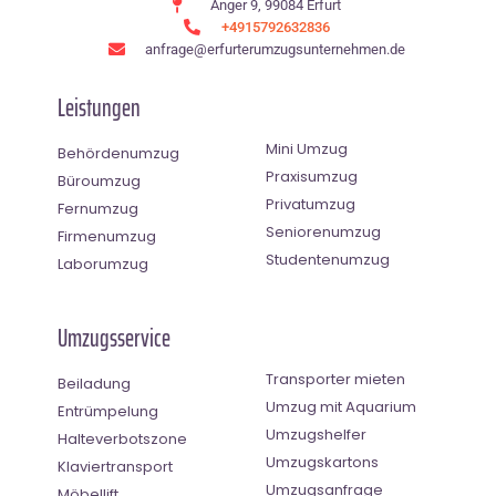
Anger 9, 99084 Erfurt
+4915792632836
anfrage@erfurterumzugsunternehmen.de
Leistungen
Mini Umzug
Behördenumzug
Praxisumzug
Büroumzug
Privatumzug
Fernumzug
Seniorenumzug
Firmenumzug
Studentenumzug
Laborumzug
Umzugsservice
Transporter mieten
Beiladung
Umzug mit Aquarium
Entrümpelung
Umzugshelfer
Halteverbotszone
Umzugskartons
Klaviertransport
Umzugsanfrage
Möbellift