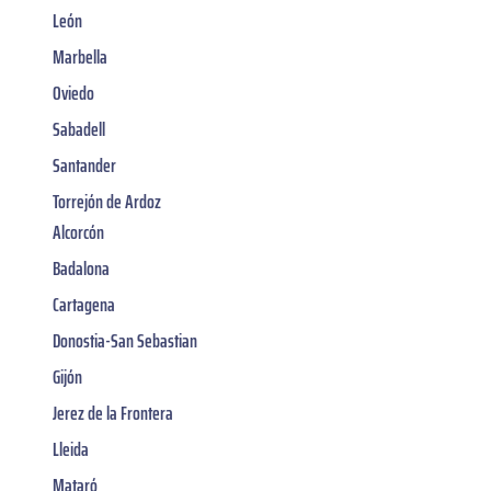
León
Marbella
Oviedo
Sabadell
Santander
Torrejón de Ardoz
Alcorcón
Badalona
Cartagena
Donostia-San Sebastian
Gijón
Jerez de la Frontera
Lleida
Mataró