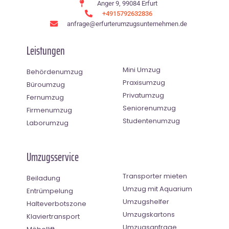
Anger 9, 99084 Erfurt
+4915792632836
anfrage@erfurterumzugsunternehmen.de
Leistungen
Mini Umzug
Behördenumzug
Praxisumzug
Büroumzug
Privatumzug
Fernumzug
Seniorenumzug
Firmenumzug
Studentenumzug
Laborumzug
Umzugsservice
Transporter mieten
Beiladung
Umzug mit Aquarium
Entrümpelung
Umzugshelfer
Halteverbotszone
Umzugskartons
Klaviertransport
Umzugsanfrage