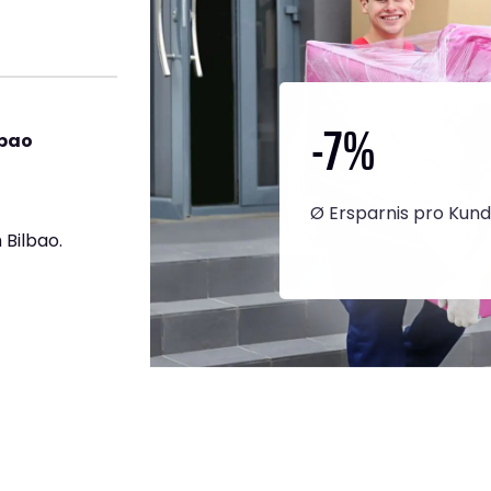
-7
%
lbao
Ø Ersparnis pro Kun
Bilbao.