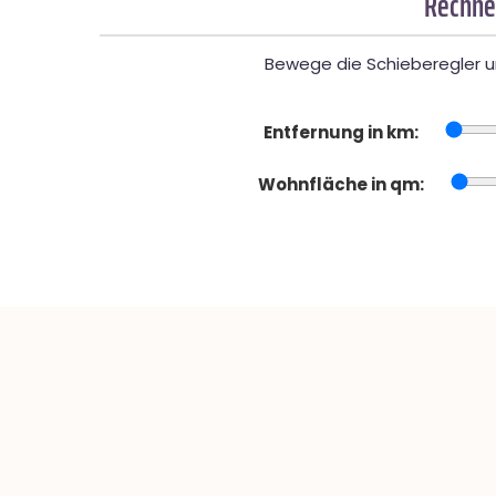
Rechner
Bewege die Schieberegler un
Entfernung in km:
Wohnfläche in qm: