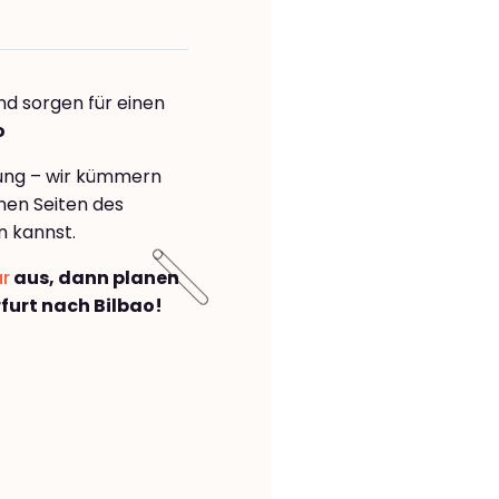
nd sorgen für einen
o
rung – wir kümmern
önen Seiten des
n kannst.
ar
aus, dann planen
urt nach Bilbao!