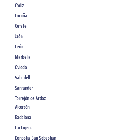
Cádiz
Coruña
Getafe
Jaén
León
Marbella
Oviedo
Sabadell
Santander
Torrejón de Ardoz
Alcorcón
Badalona
Cartagena
Donostia-San Sebastian