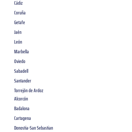
Cádiz
Coruña
Getafe
Jaén
León
Marbella
Oviedo
Sabadell
Santander
Torrejón de Ardoz
Alcorcón
Badalona
Cartagena
Donostia-San Sebastian