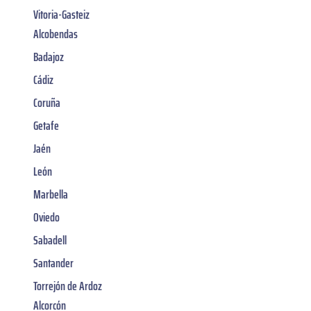
Vitoria-Gasteiz
Alcobendas
Badajoz
Cádiz
Coruña
Getafe
Jaén
León
Marbella
Oviedo
Sabadell
Santander
Torrejón de Ardoz
Alcorcón