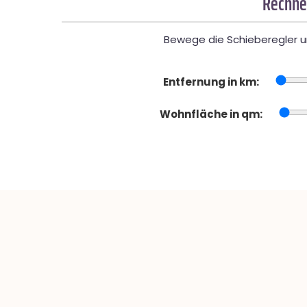
Rechner
Bewege die Schieberegler un
Entfernung in km:
Wohnfläche in qm: