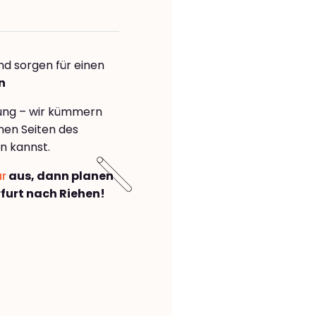
nd sorgen für einen
n
rung – wir kümmern
önen Seiten des
n kannst.
ar
aus, dann planen
furt nach Riehen!