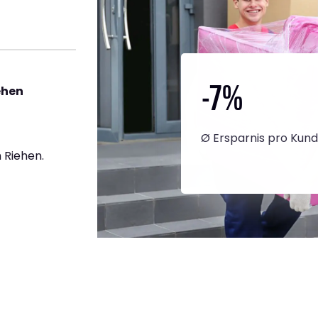
-7
%
ehen
Ø Ersparnis pro Kun
 Riehen.