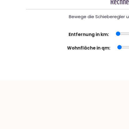
Rechner
Bewege die Schieberegler un
Entfernung in km:
Wohnfläche in qm: