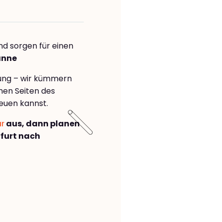
nd sorgen für einen
anne
rung – wir kümmern
önen Seiten des
euen kannst.
ar
aus, dann planen
furt nach