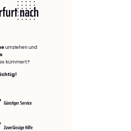
rfurt nach
ne
umziehen und
s
lles kümmert?
richtig!
Günstiger Service
Zuverlässige Hilfe