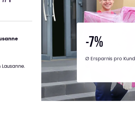
-7
%
ausanne
Ø Ersparnis pro Kun
 Lausanne.