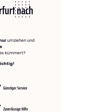
rfurt nach
hur
umziehen und
s
lles kümmert?
richtig!
Günstiger Service
Zuverlässige Hilfe