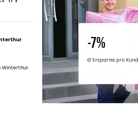
-7
%
nterthur
Ø Ersparnis pro Kun
 Winterthur.