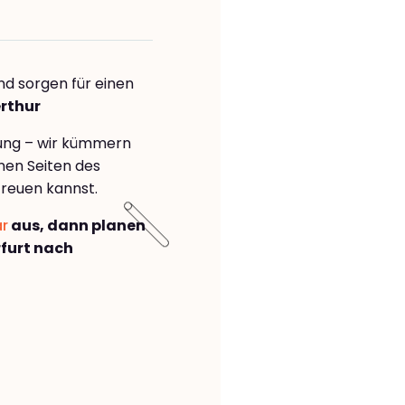
nd sorgen für einen
erthur
rung – wir kümmern
önen Seiten des
reuen kannst.
ar
aus, dann planen
furt nach