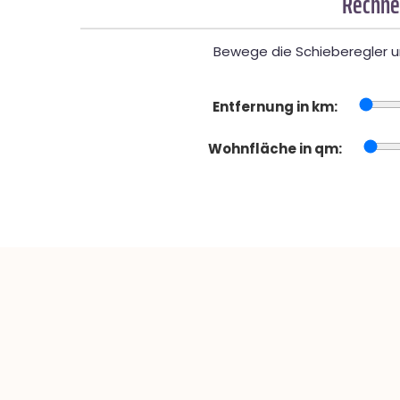
Rechner
Bewege die Schieberegler un
Entfernung in km:
Wohnfläche in qm: