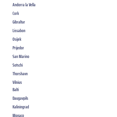
Andorra la Vella
Cork
Gibraltar
Lissabon
Osijek
Prijedor
San Marino
Sotschi
Thorshavn
Vilnius
Balti
Daugavpils
Kaliningrad
Monaco