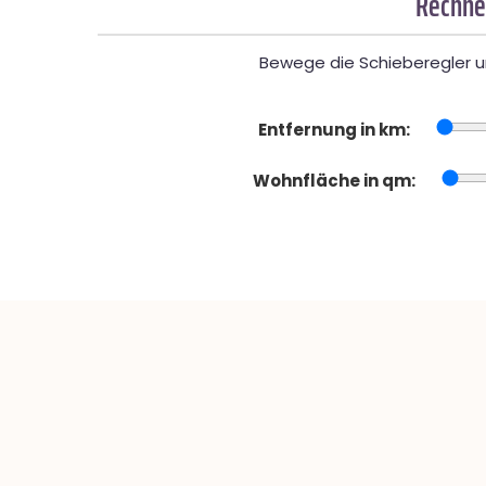
Rechner
Bewege die Schieberegler un
Entfernung in km:
Wohnfläche in qm: