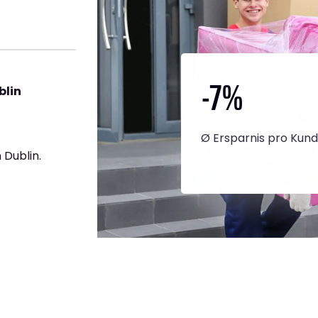
-7
%
blin
Ø Ersparnis pro Kun
Dublin.