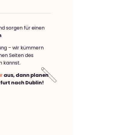
nd sorgen für einen
n
rung – wir kümmern
önen Seiten des
n kannst.
ar
aus, dann planen
urt nach Dublin!