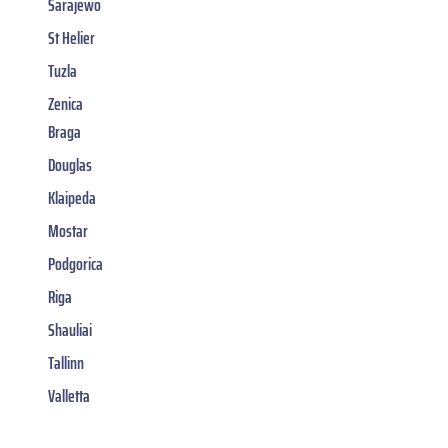
Sarajewo
St Helier
Tuzla
Zenica
Braga
Douglas
Klaipeda
Mostar
Podgorica
Riga
Shauliai
Tallinn
Valletta