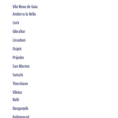
Vila Nova de Gaia
Andorra la Vella
Cork
Gibraltar
Lissabon
Osijek
Prijedor
San Marino
Sotschi
Thorshavn
Vilnius
Balti
Daugavpils
Kaliningrad