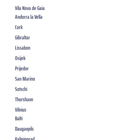
Vila Nova de Gaia
Andorra la Vella
Cork
Gibraltar
Lissabon
Osijek
Prijedor
San Marino
Sotschi
Thorshavn
Vilnius
Balti
Daugavpils
Kaliningrad