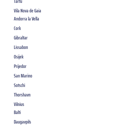
Tartu
Vila Nova de Gaia
Andorra la Vella
Cork
Gibraltar
Lissabon
Osijek
Prijedor
San Marino
Sotschi
Thorshavn
Vilnius
Balti
Daugavpils