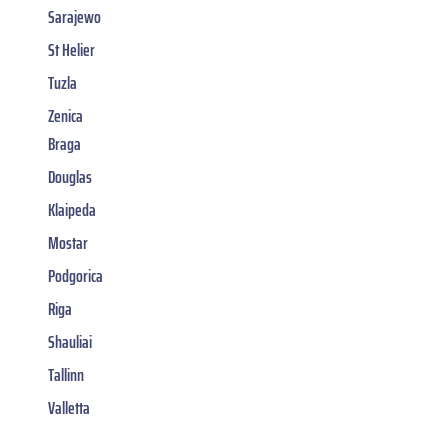
Sarajewo
St Helier
Tuzla
Zenica
Braga
Douglas
Klaipeda
Mostar
Podgorica
Riga
Shauliai
Tallinn
Valletta