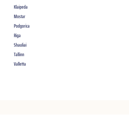
Klaipeda
Mostar
Podgorica
Riga
Shauliai
Tallinn
Valletta