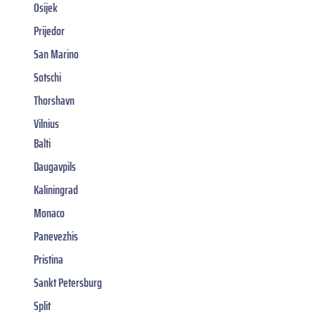
Osijek
Prijedor
San Marino
Sotschi
Thorshavn
Vilnius
Balti
Daugavpils
Kaliningrad
Monaco
Panevezhis
Pristina
Sankt Petersburg
Split