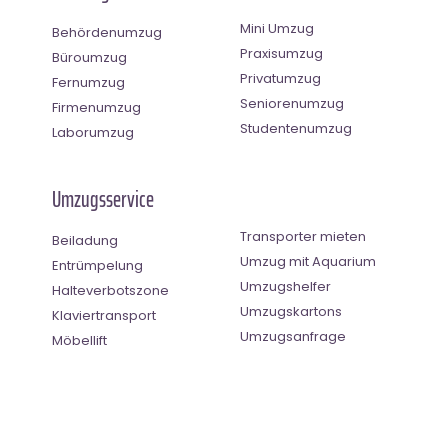
Mini Umzug
Behördenumzug
Praxisumzug
Büroumzug
Privatumzug
Fernumzug
Seniorenumzug
Firmenumzug
Studentenumzug
Laborumzug
Umzugsservice
Transporter mieten
Beiladung
Umzug mit Aquarium
Entrümpelung
Umzugshelfer
Halteverbotszone
Umzugskartons
Klaviertransport
Umzugsanfrage
Möbellift