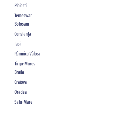
Ploiesti
Temeswar
Botosani
Constanța
Iasi
Râmnicu Vâlcea
Tirgu-Mures
Braila
Craiova
Oradea
Satu-Mare