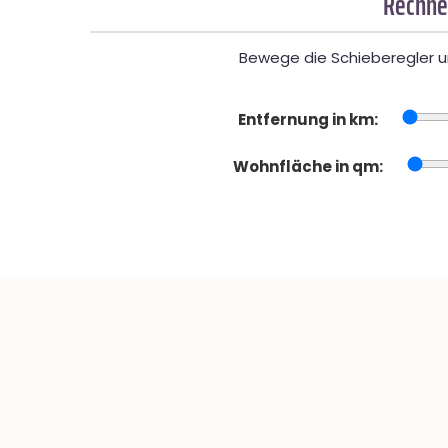
Rechner
Bewege die Schieberegler un
Entfernung in km:
Wohnfläche in qm: