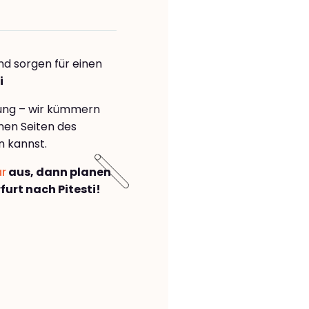
nd sorgen für einen
i
rung – wir kümmern
önen Seiten des
n kannst.
ar
aus, dann planen
urt nach Pitesti!