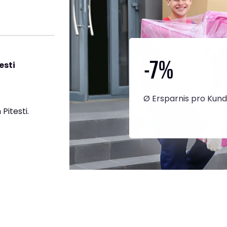
-7
%
esti
Ø Ersparnis pro Kun
Pitesti.