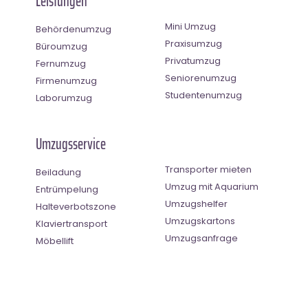
Leistungen
Mini Umzug
Behördenumzug
Praxisumzug
Büroumzug
Privatumzug
Fernumzug
Seniorenumzug
Firmenumzug
Studentenumzug
Laborumzug
Umzugsservice
Transporter mieten
Beiladung
Umzug mit Aquarium
Entrümpelung
Umzugshelfer
Halteverbotszone
Umzugskartons
Klaviertransport
Umzugsanfrage
Möbellift