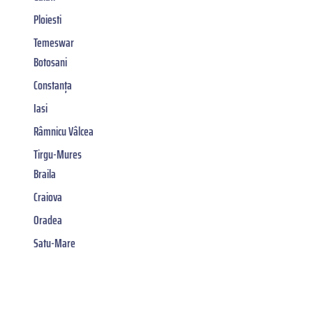
Ploiesti
Temeswar
Botosani
Constanța
Iasi
Râmnicu Vâlcea
Tirgu-Mures
Braila
Craiova
Oradea
Satu-Mare