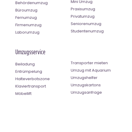
Mini Umzug
Behördenumzug
Praxisumzug
Büroumzug
Privatumzug
Fernumzug
Seniorenumzug
Firmenumzug
Studentenumzug
Laborumzug
Umzugsservice
Transporter mieten
Beiladung
Umzug mit Aquarium
Entrümpelung
Umzugshelfer
Halteverbotszone
Umzugskartons
Klaviertransport
Umzugsanfrage
Möbellift