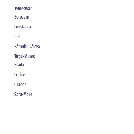
Temeswar
Botosani
Constanța
Iasi
Râmnicu Vâlcea
Tirgu-Mures
Braila
Craiova
Oradea
Satu-Mare