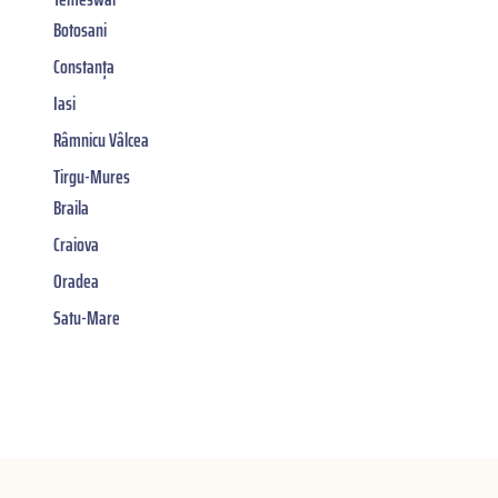
Botosani
Constanța
Iasi
Râmnicu Vâlcea
Tirgu-Mures
Braila
Craiova
Oradea
Satu-Mare