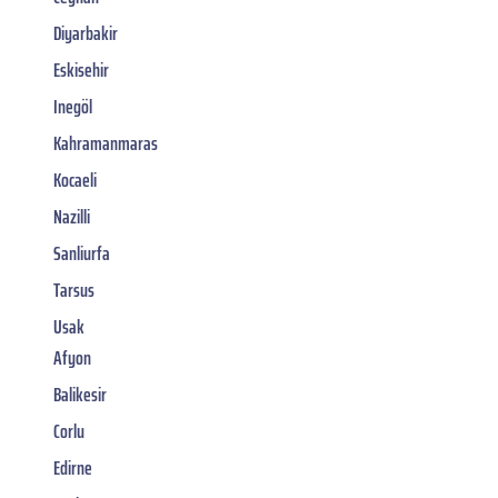
Diyarbakir
Eskisehir
Inegöl
Kahramanmaras
Kocaeli
Nazilli
Sanliurfa
Tarsus
Usak
Afyon
Balikesir
Corlu
Edirne