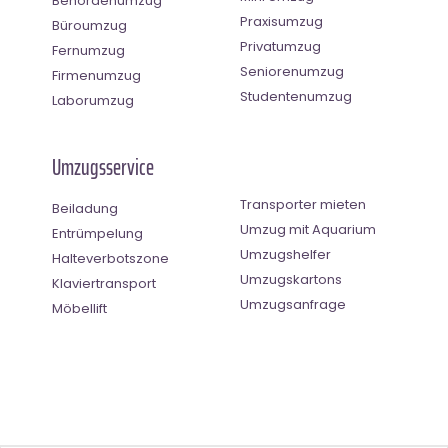
Behördenumzug
Praxisumzug
Büroumzug
Privatumzug
Fernumzug
Seniorenumzug
Firmenumzug
Studentenumzug
Laborumzug
Umzugsservice
Transporter mieten
Beiladung
Umzug mit Aquarium
Entrümpelung
Umzugshelfer
Halteverbotszone
Umzugskartons
Klaviertransport
Umzugsanfrage
Möbellift