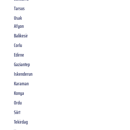
Tarsus
Usak
Afyon
Balikesir
Corlu
Edirne
Gaziantep
Iskenderun
Karaman
Konya
Ordu
Siirt
Tekirdag