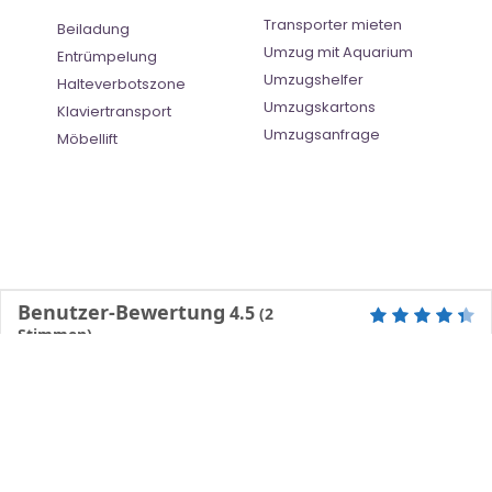
Transporter mieten
Beiladung
Umzug mit Aquarium
Entrümpelung
Umzugshelfer
Halteverbotszone
Umzugskartons
Klaviertransport
Umzugsanfrage
Möbellift
Benutzer-Bewertung
4.5
(
2
Stimmen)
©
Umzugsunternehmen Erfurt
- All Right Reserved